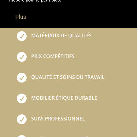
Plus

MATÉRIAUX DE QUALITÉS

PRIX COMPÉTITIFS

QUALITÉ ET SOINS DU TRAVAIL

MOBILIER ÉTIQUE DURABLE

SUIVI PROFESSIONNEL