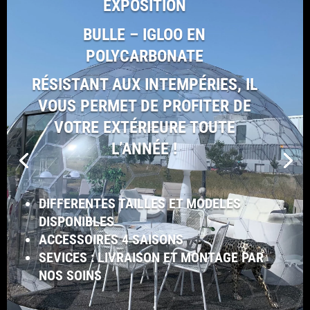
EXPOSITION
BULLE – IGLOO EN
POLYCARBONATE
RÉSISTANT AUX INTEMPÉRIES, IL
VOUS PERMET DE PROFITER DE
VOTRE EXTÉRIEURE TOUTE
L’ANNÉE !
DIFFERENTES TAILLES ET MODELES
DISPONIBLES
ACCESSOIRES 4 SAISONS
SEVICES : LIVRAISON ET MONTAGE PAR
NOS SOINS